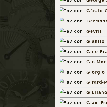
George 
Gérald 
Germano
Gevril
Giantto
Gino Fr
Gio Mo
Giorgio
Girard-
Giulian
Glam R