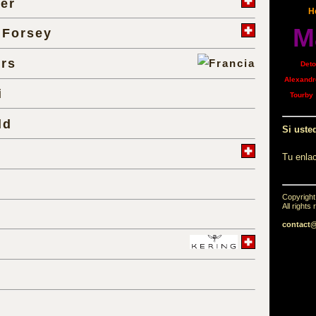
er
H
M
 Forsey
rs
Det
Alexandre
i
Tourby
ld
Si usted
a
Tu enla
Copyrigh
All rights
contact
d