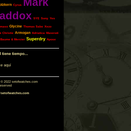
Mark
olzkern
Cyrus
addox
SYE
Sony
Yes
Glycine
omaso
Thomas Sabo
Xezo
Armogan
 Christie
Adriatica
Maserati
Superdry
Baume & Mercier
Apose
 tiene tiempo...
ce aquí
t © 2022 setofwatches.com
 reserved
@setofwatches.com