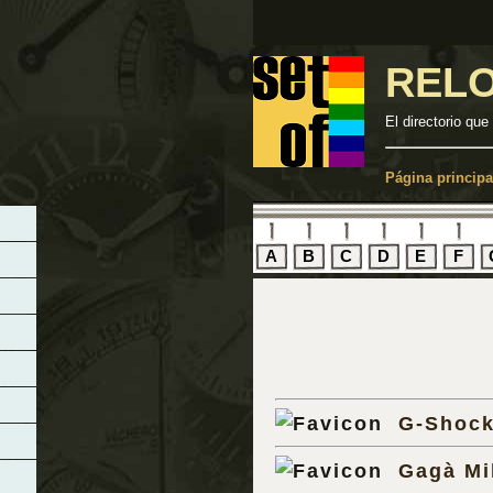
REL
El directorio que
Página principa
A
B
C
D
E
F
G-Shoc
Gagà Mi