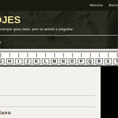
Welcome
Bienv
OJES
 siempre quiso tener, pero se atrevió a preguntar
l
G
H
I
J
K
L
M
N
O
P
Q
R
S
k
lano