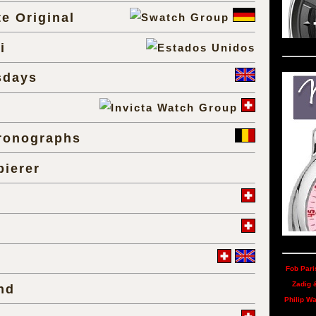
e Original
i
sdays
ronographs
pierer
Fob Pari
Zadig &
nd
Philip W