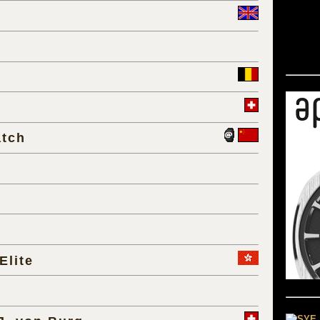
tch
Elite