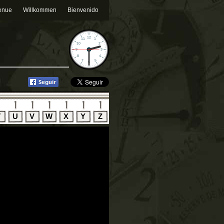
enue
Willkommen
Bienvenido
T
U
V
W
X
Y
Z