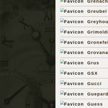
Grenach
Greubel
Greyhou
Grimold
Gronefe
Grovan
Grus
GSX
Gucci
Guepar
Guess