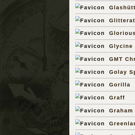
Glashütt
Glitterat
Gloriou
Glycine
GMT Ch
Golay S
Gorilla
Graff
Graham
Greenla