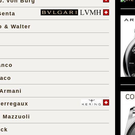
J. von Burg
Genta
 & Walter
anco
naco
 Armani
Perregaux
o Mazzuoli
ock