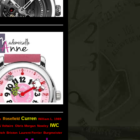
Curren
Rosefield
s
William L. 1985
IWC
 Voltaire
Obris Morgan
Nowley
atch
Briston
Laurent Ferrier
Burgmeister