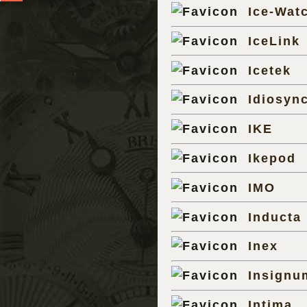
Ice-Wat
IceLink
Icetek
Idiosyn
IKE
Ikepod
IMO
Inducta
Inex
Insignu
Intima