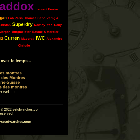
addox
Laurent Ferrier
gan
Fob Paris
Thomas Sabo
Zadig &
Superdry
Briston
Nowley
Yes
Sony
Morgan
Burgmeister
Baume & Mercier
Curren
IWC
ld
Maserati
Alexandre
Christie
 avez le temps...
les montres
 des Montres
rie-Suisse
e des montres
en web ici
t © 2022 setofwatches.com
 reserved
@setofwatches.com