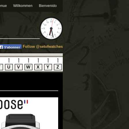
enue
Willkommen
Bienvenido
Follow @setofwatches
T
U
V
W
X
Y
Z