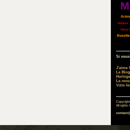
M
Armo
Voltaire
Obris 
Rosefie
Si vous
J'aime 
Le Blog
Horloge
La revu
Votre li
Copyrigh
All rights
contact