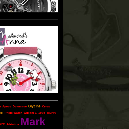
Glycine
o
Apose
Detomaso
Cyrus
rn
Philip Watch
William L. 1985
Tourby
Mark
SYE
Adriatica