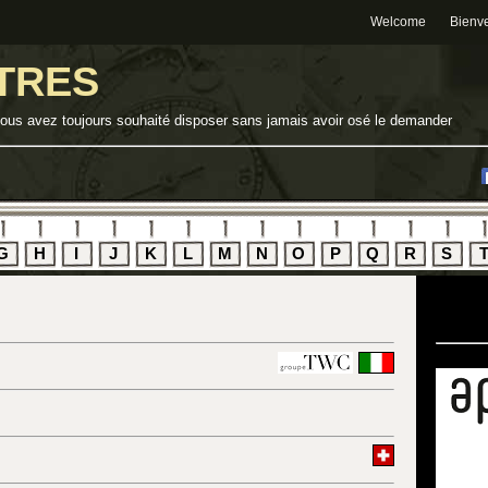
Welcome
Bienv
TRES
vous avez toujours souhaité disposer sans jamais avoir osé le demander
G
H
I
J
K
L
M
N
O
P
Q
R
S