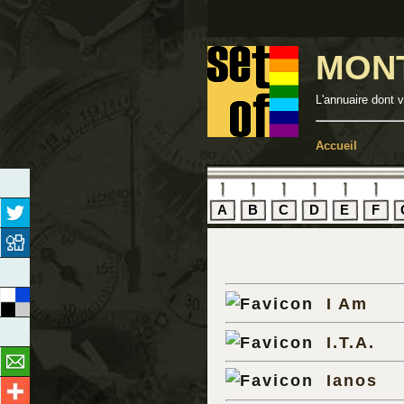
MON
L'annuaire dont 
Accueil
A
B
C
D
E
F
I Am
I.T.A.
Ianos