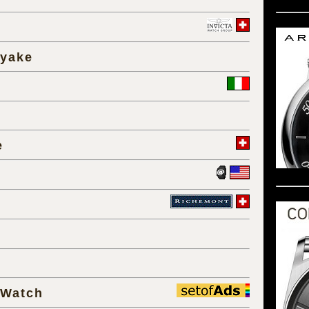
iyake
e
 Watch