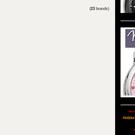
(
23
brands)
Xez
Holzke