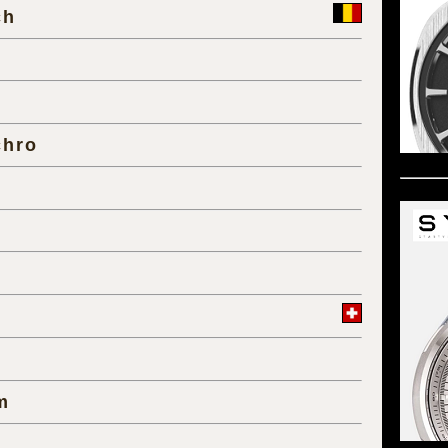
ch
chro
m