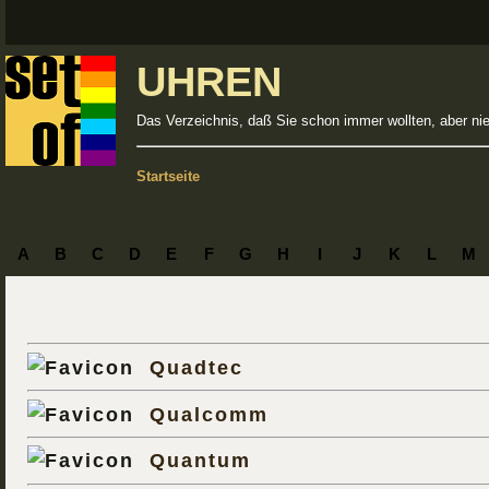
UHREN
Das Verzeichnis, daß Sie schon immer wollten, aber ni
Startseite
A
B
C
D
E
F
G
H
I
J
K
L
M
Quadtec
Qualcomm
Quantum