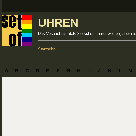
UHREN
Das Verzeichnis, daß Sie schon immer wollten, aber ni
Startseite
A
B
C
D
E
F
G
H
I
J
K
L
M