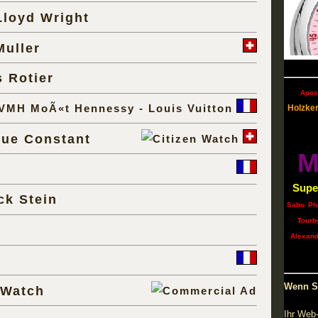
Lloyd Wright
Muller
s Rotier
Apos
Holzke
que Constant
M
Supe
ck Stein
Sabo
Ph
Tourb
Alexand
Wenn Si
 Watch
Ihr Web-