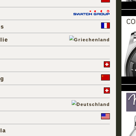
is
lie
ng
la