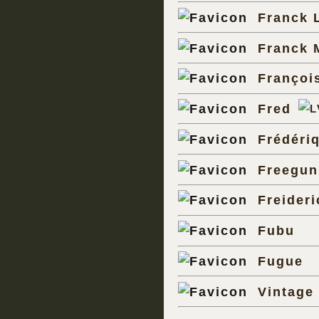
Franck 
Franck 
Françoi
Fred
Frédéri
Freegun
Freideri
Fubu
Fugue
Vintage