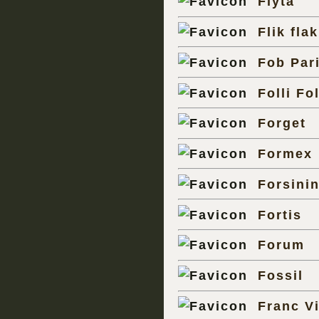
Fiyta
Flik flak
Fob Par
Folli Fol
Forget
Formex
Forsini
Fortis
Forum
Fossil
Franc Vi