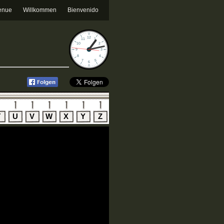
enue
Willkommen
Bienvenido
T
U
V
W
X
Y
Z