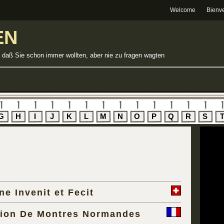
Welcome
Bienv
EN
 daß Sie schon immer wollten, aber nie zu fragen wagten
G
H
I
J
K
L
M
N
O
P
Q
R
S
ne Invenit et Fecit
tion De Montres Normandes