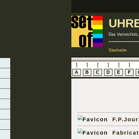
UHR
Das Verzeichnis,
Startseite
A
B
C
D
E
F
F.P.Jour
Fabrica