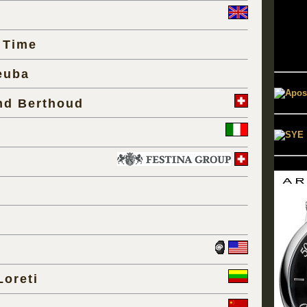
 Time
euba
nd Berthoud
Loreti