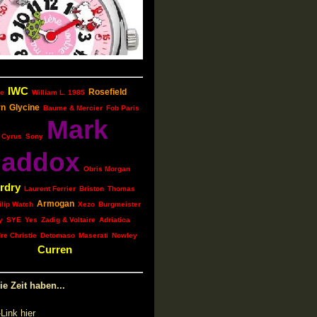
IWC
Rosefield
e
William L. 1985
rn
Glycine
Baume & Mercier
Fob Paris
Mark
Cyrus
Sony
addox
Obris Morgan
rdry
Laurent Ferrier
Briston
Thomas
Armogan
ilip Watch
Xezo
Burgmeister
y
SYE
Yes
Zadig & Voltaire
Adriatica
re Christie
Detomaso
Maserati
Nowley
Curren
e Zeit haben...
Link hier