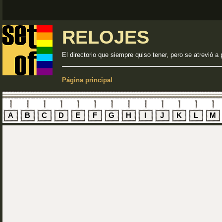
RELOJES
El directorio que siempre quiso tener, pero se atrevió a 
Página principal
A
B
C
D
E
F
G
H
I
J
K
L
M