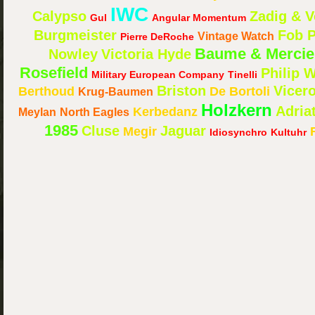
IWC
Calypso
Zadig & V
Gul
Angular Momentum
Burgmeister
Fob P
Vintage Watch
Pierre DeRoche
Baume & Mercie
Nowley
Victoria Hyde
Rosefield
Philip 
Military European Company
Tinelli
Briston
Vicer
Berthoud
De Bortoli
Krug-Baumen
Holzkern
Adria
Kerbedanz
Meylan
North Eagles
1985
Cluse
Jaguar
Megir
Idiosynchro
Kultuhr