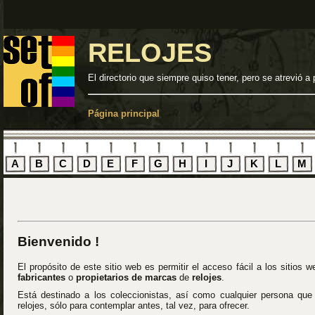
RELOJES
El directorio que siempre quiso tener, pero se atrevió a 
Página principal
A
B
C
D
E
F
G
H
I
J
K
L
M
Bienvenido !
El propósito de este sitio web es permitir el acceso fácil a los sitios 
fabricantes
o
propietarios de marcas
de
relojes
.
Está destinado a los coleccionistas, así como cualquier persona que
relojes, sólo para contemplar antes, tal vez, para ofrecer.