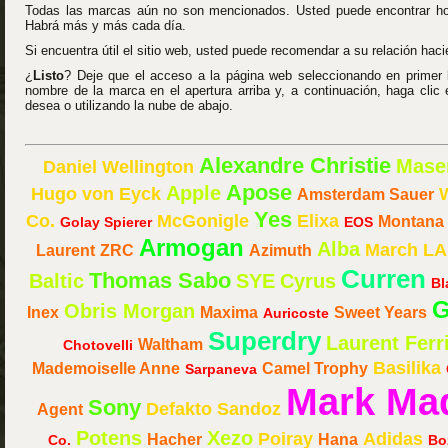
Todas las marcas aún no son mencionados. Usted puede encontrar h
Habrá más y más cada día.
Si encuentra útil el sitio web, usted puede recomendar a su relación hac
¿
Listo
? Deje que el acceso a la página web seleccionando en primer lug
nombre de la marca en el apertura arriba y, a continuación, haga clic
desea o utilizando la nube de abajo.
Alexandre Christie
Maser
Daniel Wellington
Apose
Apple
Hugo von Eyck
Amsterdam Sauer
Yes
Co.
McGonigle
Elixa
Montana
Golay Spierer
EOS
Armogan
Alba
March LA
Laurent
ZRC
Azimuth
Curren
Thomas Sabo
Baltic
SYE
Cyrus
Bl
G
Obris Morgan
Inex
Maxima
Sweet Years
Auricoste
Superdry
Laurent Ferr
Waltham
Chotovelli
Basilika
Mademoiselle Anne
Camel Trophy
Sarpaneva
Mark Ma
Sony
Defakto
Sandoz
Agent
Potens
Xezo
Poiray
Adidas
Hacher
Hana
Co.
Bo