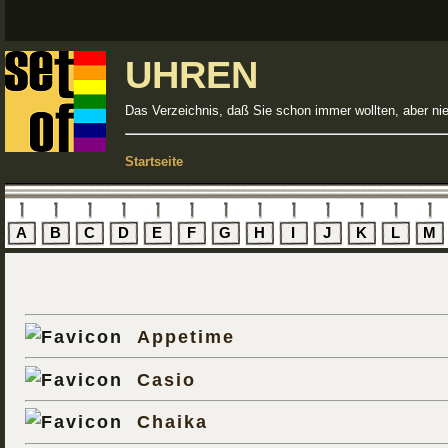
UHREN
Das Verzeichnis, daß Sie schon immer wollten, aber ni
Startseite
A
B
C
D
E
F
G
H
I
J
K
L
M
Appetime
Casio
Chaika