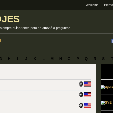
Welcome
Bienv
OJES
 siempre quiso tener, pero se atrevió a preguntar
l
G
H
I
J
K
L
M
N
O
P
Q
R
S