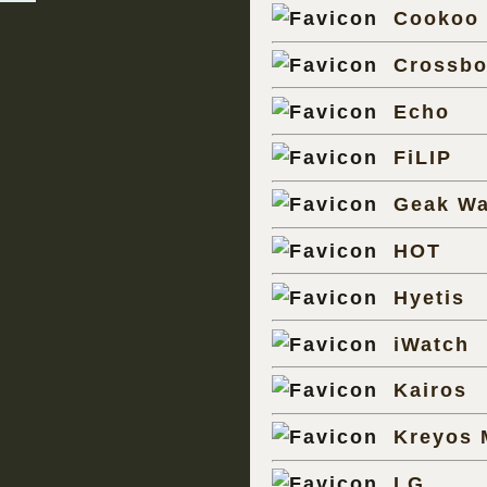
Cookoo
Crossb
Echo
FiLIP
Geak Wa
HOT
Hyetis
iWatch
Kairos
Kreyos 
LG