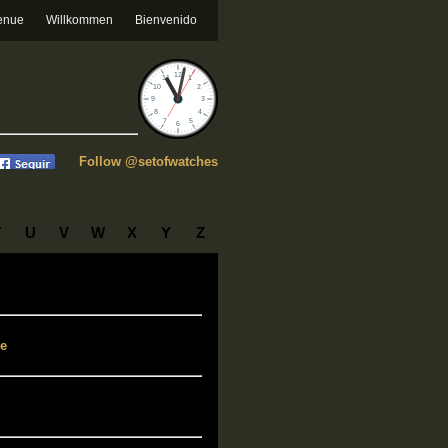
enue
Willkommen
Bienvenido
Follow @setofwatches
T
U
V
W
X
Y
Z