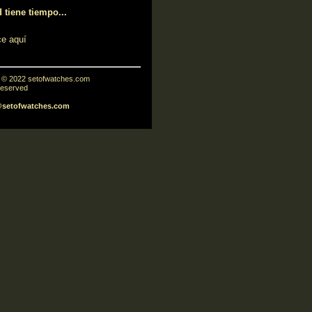
 tiene tiempo...
ce aquí
t © 2022 setofwatches.com
 reserved
@setofwatches.com