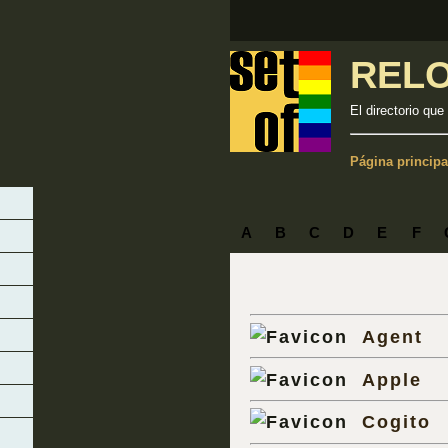
REL
El directorio que
Página principa
A
B
C
D
E
F
Agent
Apple
Cogito