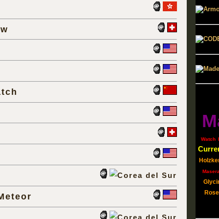
ow
tch
M
Watch
Curre
Holzke
Masera
Glyci
Rosef
Meteor