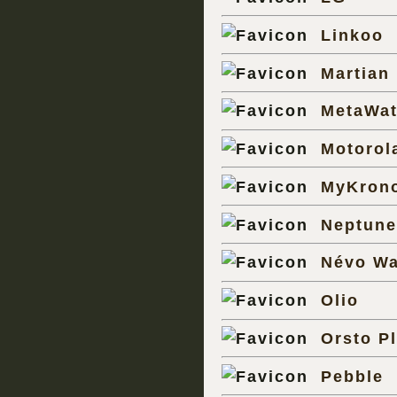
Linkoo
Martian
MetaWa
Motorol
MyKron
Neptune
Névo Wa
Olio
Orsto P
Pebble