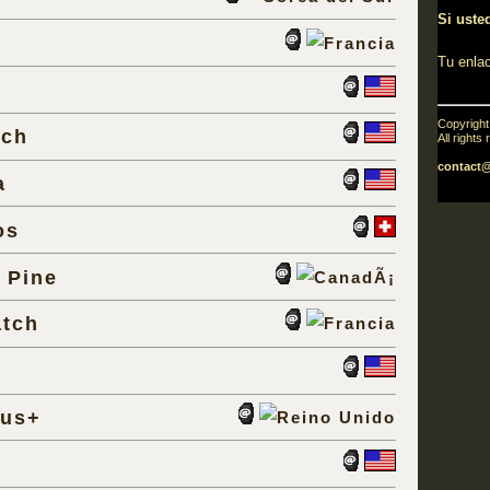
Si usted
Tu enla
Copyrigh
tch
All rights
contact
a
os
 Pine
tch
lus+