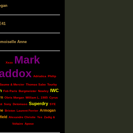
Mark
Xezo
addox
Adriatica
Philip
Baume & Mercier
Thomas Sabo
Tourby
n
IWC
Fob Paris
Burgmeister
Nowley
rn
Obris Morgan
William L. 1985
Cyrus
Superdry
ti
Sony
Detomaso
SYE
ne
Armogan
Briston
Laurent Ferrier
ield
Alexandre Christie
Yes
Zadig &
Voltaire
Apose