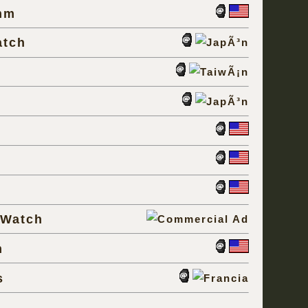
mm
atch
 Watch
m
s