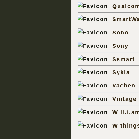
Qualco
SmartW
Sono
Sony
Ssmart
Sykla
Vachen
Vintage
Will.i.a
Withing