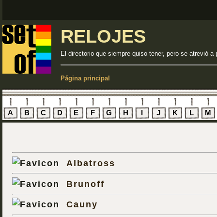
RELOJES
El directorio que siempre quiso tener, pero se atrevió a 
Página principal
A
B
C
D
E
F
G
H
I
J
K
L
M
Albatross
Brunoff
Cauny