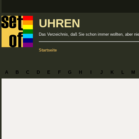
UHREN
Das Verzeichnis, daß Sie schon immer wollten, aber ni
Startseite
A
B
C
D
E
F
G
H
I
J
K
L
M